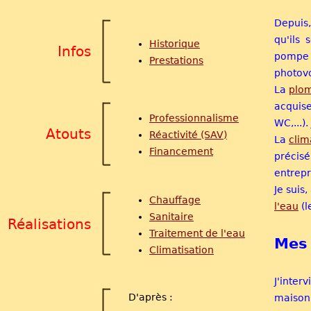
Depuis,
qu'ils 
Historique
Infos
pompe à
Prestations
photovo
La
plo
acquis
Professionnalisme
WC,...)
Atouts
Réactivité (SAV)
La
clim
Financement
précisé
entrepr
Je suis
Chauffage
l'eau
(l
Sanitaire
Réalisations
Traitement de l'eau
Mes 
Climatisation
J'inter
D'après :
maison 