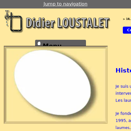
Jump to navigation
> 18,
C
Menu
principal
Hist
Accueil
Je suis
interve
Les la
Je fond
1995, a
laumes,