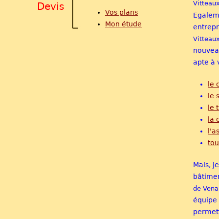
Vitteaux
Devis
Vos plans
Egaleme
Mon étude
entrep
Vitteau
nouveau
apte à 
le 
le 
le 
la 
l'a
tou
Mais, j
bâtimen
de Vena
équipe 
permett